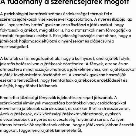
A tudomány a szerencsejáték mögött
A pszichológiai kutatások számos érdekességet tárnak fel a
szerencsejátékosok viselkedésével kapcsolatban. A nyerés illúziója, az
ún. “nyeremény hatás” gyakran arra ösztönzi a játékosokat, hogy
folytassák a játékot, még akkor is, ha a statisztikák nem támogatják a
további fogadások esélyeit. Ez a jelenség hozzájárulhat ahhoz, hogy a
játékosok hajlamosak eltúlozni a nyeréseiket és alábecsülni a
veszteségeiket.
A kutatók azt is megállapították, hogy a környezet, ahol a játék folyik,
jelentős hatással van a játékosok döntéseire. A fények, a zene és az
atmoszféra mind hozzájárulhatnak a játékélményhez, ami a játékosokat
a játék továbbvitelére ösztönözheti. A kaszinók gyakran használják
ezeket a tényezőket, hogy fenntartsák a játékosok érdeklődését és
elérjék, hogy többet költsenek.
Emellett a közösségi tényezők is jelentős szerepet játszanak. A
szórakozási élmények megosztása barátokkal vagy családtagokkal
növelheti a játékosok szórakozását, és csökkentheti a stresszérzetet.
Azok a játékosok, akik közösségi játékokat választanak, gyakran
élvezetesebbek a nyerés és a veszteség folyamata során. Az ilyen
társas interakciók segíthetnek abban, hogy a játékosok jobban érezzék
magukat, függetlenül a játék kimenetelétől.