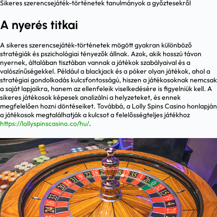
Sikeres szerencsejáték-történetek tanulmányok a győztesekről
A nyerés titkai
A sikeres szerencsejáték-történetek mögött gyakran különböző
stratégiák és pszichológiai tényezők állnak. Azok, akik hosszú távon
nyernek, általában tisztában vannak a játékok szabályaival és a
valószínűségekkel. Például a blackjack és a póker olyan játékok, ahol a
stratégiai gondolkodás kulcsfontosságú, hiszen a játékosoknak nemcsak
a saját lapjaikra, hanem az ellenfeleik viselkedésére is figyelniük kell. A
sikeres játékosok képesek analizálni a helyzeteket, és ennek
megfelelően hozni döntéseiket. Továbbá, a Lolly Spins Casino honlapján
a játékosok megtalálhatják a kulcsot a felelősségteljes játékhoz
https://lollyspinscasino.co/hu/
.