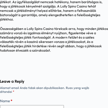
játékot. Az ügyfélszolgálat nemcsak hatékony, hanem barátságos is,
hogy a játékosok kényelmét szolgálja. A Lolly Spins Casino tehát
nemcsak a játékélményt helyezi előtérbe, hanem a felhasználók
biztonságát is garantálja, amely elengedhetetlen a felelősségteljes
játékhoz.
Összességében a Lolly Spins Casino törekszik arra, hogy minden játékos
számára vonzó és izgalmas élményt nyújtson, figyelembe véve a
felelősségteljes játék fontosságát. A modern felület és a széles
választék révén a kaszinó sikeresen vonzza a játékosokat, és a
felelősségteljes játék hirdetése révén segít abban, hogy a játékosok
tudatosan élvezzék a szórakozást.
Leave a Reply
Alamat email Anda tidak akan dipublikasikan.
Ruas yang wajib
ditandai
*
Name
*