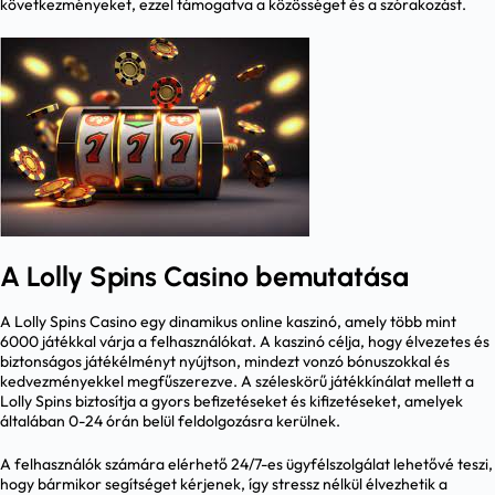
következményeket, ezzel támogatva a közösséget és a szórakozást.
A Lolly Spins Casino bemutatása
A Lolly Spins Casino egy dinamikus online kaszinó, amely több mint
6000 játékkal várja a felhasználókat. A kaszinó célja, hogy élvezetes és
biztonságos játékélményt nyújtson, mindezt vonzó bónuszokkal és
kedvezményekkel megfűszerezve. A széleskörű játékkínálat mellett a
Lolly Spins biztosítja a gyors befizetéseket és kifizetéseket, amelyek
általában 0-24 órán belül feldolgozásra kerülnek.
A felhasználók számára elérhető 24/7-es ügyfélszolgálat lehetővé teszi,
hogy bármikor segítséget kérjenek, így stressz nélkül élvezhetik a