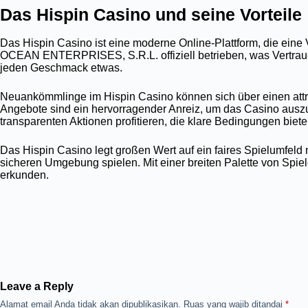
Das Hispin Casino und seine Vorteile
Das Hispin Casino ist eine moderne Online-Plattform, die eine 
OCEAN ENTERPRISES, S.R.L. offiziell betrieben, was Vertrauen 
jeden Geschmack etwas.
Neuankömmlinge im Hispin Casino können sich über einen attr
Angebote sind ein hervorragender Anreiz, um das Casino aus
transparenten Aktionen profitieren, die klare Bedingungen biete
Das Hispin Casino legt großen Wert auf ein faires Spielumfeld
sicheren Umgebung spielen. Mit einer breiten Palette von Spie
erkunden.
Leave a Reply
Alamat email Anda tidak akan dipublikasikan.
Ruas yang wajib ditandai
*