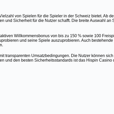
Vielzahl von Spielen für die Spieler in der Schweiz bietet. Ab
und Sicherheit für die Nutzer schafft. Die breite Auswahl an S
aktiven Willkommensbonus von bis zu 150 % sowie 100 Freispie
zuprobieren und seine Spiele auszuprobieren. Auch bestehend
n.
 mit transparenten Umsatzbedingungen. Die Nutzer können sich 
len und den besten Sicherheitsstandards ist das Hispin Casino 