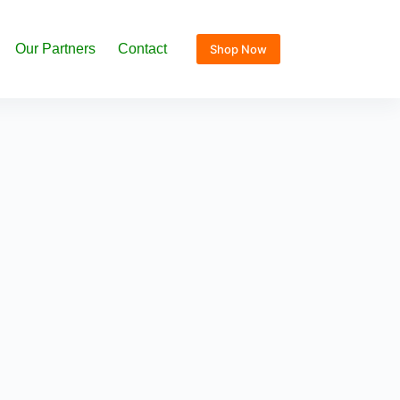
Our Partners
Contact
Shop Now