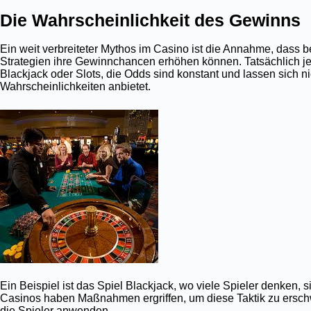
Die Wahrscheinlichkeit des Gewinns
Ein weit verbreiteter Mythos im Casino ist die Annahme, dass 
Strategien ihre Gewinnchancen erhöhen können. Tatsächlich j
Blackjack oder Slots, die Odds sind konstant und lassen sich ni
Wahrscheinlichkeiten anbietet.
Ein Beispiel ist das Spiel Blackjack, wo viele Spieler denken,
Casinos haben Maßnahmen ergriffen, um diese Taktik zu erschw
die Spieler anwenden.