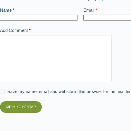
Name
*
Email
*
Add Comment
*
Save my name, email and website in this browser for the next t
KIRIM KOMENTAR