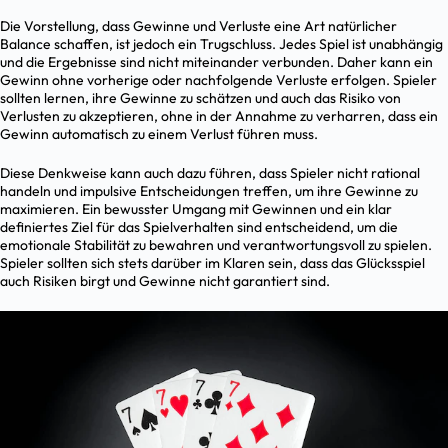
Die Vorstellung, dass Gewinne und Verluste eine Art natürlicher
Balance schaffen, ist jedoch ein Trugschluss. Jedes Spiel ist unabhängig
und die Ergebnisse sind nicht miteinander verbunden. Daher kann ein
Gewinn ohne vorherige oder nachfolgende Verluste erfolgen. Spieler
sollten lernen, ihre Gewinne zu schätzen und auch das Risiko von
Verlusten zu akzeptieren, ohne in der Annahme zu verharren, dass ein
Gewinn automatisch zu einem Verlust führen muss.
Diese Denkweise kann auch dazu führen, dass Spieler nicht rational
handeln und impulsive Entscheidungen treffen, um ihre Gewinne zu
maximieren. Ein bewusster Umgang mit Gewinnen und ein klar
definiertes Ziel für das Spielverhalten sind entscheidend, um die
emotionale Stabilität zu bewahren und verantwortungsvoll zu spielen.
Spieler sollten sich stets darüber im Klaren sein, dass das Glücksspiel
auch Risiken birgt und Gewinne nicht garantiert sind.