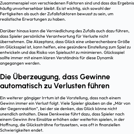
Zusammenspiel von verschiedenen Faktoren sind und dass das Ergebnis
häufig unvorhersehbar bleibt. Es ist wichtig, sich sowohl der
Fertigkeiten als auch der Zufallsfaktoren bewusst zu sein, um
realistische Erwartungen zu haben.
Darüber hinaus kann die Verniedlichung des Zufalls auch dazu führen,
dass Spieler persönliche Verantwortung für Verluste nicht
übernehmen. Die Akzeptanz, dass Glück eine unberechenbare Größe
im Glücksspiel ist, kann helfen, eine gesündere Einstellung zum Spiel zu
entwickeln und das Risiko von Spielsucht zu minimieren. Glücksspiel
sollte immer mit einem klaren Verständnis für diese Dynamik
angegangen werden.
Die Überzeugung, dass Gewinne
automatisch zu Verlusten führen
Ein weiterer gängiger Irrtum ist die Vorstellung, dass nach einem
Gewinn immer ein Verlust folgt. Viele Spieler glauben an die „Mär von
der Gegenreaktion“, bei der sie denken, das Glück könne nicht
unendlich anhalten. Diese Denkweise führt dazu, dass Spieler nach
einem Gewinn ihre Einsätze erhöhen oder weiterhin spielen, in der
Hoffnung, die Glückssträhne fortzusetzen, was oft in finanziellen
Schwierigkeiten endet.