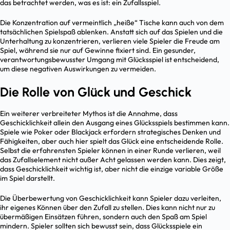
das betrachtet werden, was es ist: ein Zufallsspiel.
Die Konzentration auf vermeintlich „heiße“ Tische kann auch von dem
tatsächlichen Spielspaß ablenken. Anstatt sich auf das Spielen und die
Unterhaltung zu konzentrieren, verlieren viele Spieler die Freude am
Spiel, während sie nur auf Gewinne fixiert sind. Ein gesunder,
verantwortungsbewusster Umgang mit Glücksspiel ist entscheidend,
um diese negativen Auswirkungen zu vermeiden.
Die Rolle von Glück und Geschick
Ein weiterer verbreiteter Mythos ist die Annahme, dass
Geschicklichkeit allein den Ausgang eines Glücksspiels bestimmen kann.
Spiele wie Poker oder Blackjack erfordern strategisches Denken und
Fähigkeiten, aber auch hier spielt das Glück eine entscheidende Rolle.
Selbst die erfahrensten Spieler können in einer Runde verlieren, weil
das Zufallselement nicht außer Acht gelassen werden kann. Dies zeigt,
dass Geschicklichkeit wichtig ist, aber nicht die einzige variable Größe
im Spiel darstellt.
Die Überbewertung von Geschicklichkeit kann Spieler dazu verleiten,
ihr eigenes Können über den Zufall zu stellen. Dies kann nicht nur zu
übermäßigen Einsätzen führen, sondern auch den Spaß am Spiel
mindern. Spieler sollten sich bewusst sein, dass Glücksspiele ein