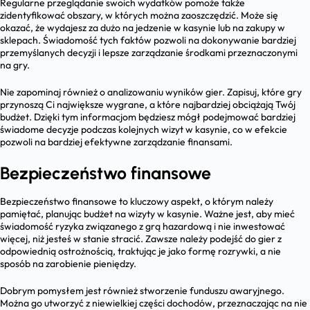
Regularne przeglądanie swoich wydatków pomoże także
zidentyfikować obszary, w których można zaoszczędzić. Może się
okazać, że wydajesz za dużo na jedzenie w kasynie lub na zakupy w
sklepach. Świadomość tych faktów pozwoli na dokonywanie bardziej
przemyślanych decyzji i lepsze zarządzanie środkami przeznaczonymi
na gry.
Nie zapominaj również o analizowaniu wyników gier. Zapisuj, które gry
przynoszą Ci największe wygrane, a które najbardziej obciążają Twój
budżet. Dzięki tym informacjom będziesz mógł podejmować bardziej
świadome decyzje podczas kolejnych wizyt w kasynie, co w efekcie
pozwoli na bardziej efektywne zarządzanie finansami.
Bezpieczeństwo finansowe
Bezpieczeństwo finansowe to kluczowy aspekt, o którym należy
pamiętać, planując budżet na wizyty w kasynie. Ważne jest, aby mieć
świadomość ryzyka związanego z grą hazardową i nie inwestować
więcej, niż jesteś w stanie stracić. Zawsze należy podejść do gier z
odpowiednią ostrożnością, traktując je jako formę rozrywki, a nie
sposób na zarobienie pieniędzy.
Dobrym pomysłem jest również stworzenie funduszu awaryjnego.
Można go utworzyć z niewielkiej części dochodów, przeznaczając na nie