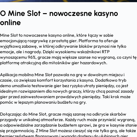
O Mine Slot – nowoczesne kasyno
online
Mine Slot to nowoczesne kasyno online, które łączy w sobie
emocjonującą rozgrywkę z prostotą gier. Platforma ta oferuje
wyjątkową zabawę, w której odkrywanie bloków przynosi nie tylko
emocje, ale i nagrody. Dzięki wysokiemu wskaźnikowi RTP
wynoszącemu 96%, gracze mają większe szanse na wygraną, co czyni tę
platformę atrakcyjną dla miłośników gier hazardowych.
Aplikacja mobilna Mine Slot pozwala na grę w dowolnym miejscu i
czasie, co zwiększa komfort korzystania z kasyna. Dodatkowo tryb
demo umożliwia testowanie gier bez ryzyka utraty pieniędzy, co jest
idealnym rozwiązaniem dla nowych graczy, którzy chcą poznać zasady
gier przed zainwestowaniem prawdziwych pieniędzy. Taki krok może
pomóc w lepszym planowaniu budżetu na gry.
Dołączając do Mine Slot, gracze mają szansę na odkrycie skarbów
przygody w unikalnej atmosferze. Każdy ruch może przynieść wygraną,
a odpowiedzialne zarządzanie budżetem sprawi, że gra w kasynie stanie
się przyjemnością. Z Mine Slot możesz cieszyć się nie tylko grą, ale także
bezpieczeństwem finansowym i wygodą dostępu do ulubionych gier.