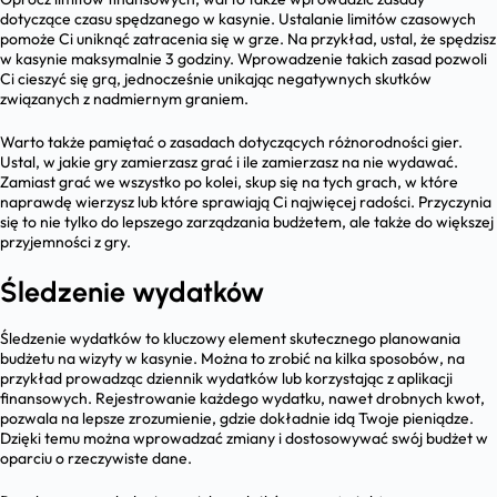
dotyczące czasu spędzanego w kasynie. Ustalanie limitów czasowych
pomoże Ci uniknąć zatracenia się w grze. Na przykład, ustal, że spędzisz
w kasynie maksymalnie 3 godziny. Wprowadzenie takich zasad pozwoli
Ci cieszyć się grą, jednocześnie unikając negatywnych skutków
związanych z nadmiernym graniem.
Warto także pamiętać o zasadach dotyczących różnorodności gier.
Ustal, w jakie gry zamierzasz grać i ile zamierzasz na nie wydawać.
Zamiast grać we wszystko po kolei, skup się na tych grach, w które
naprawdę wierzysz lub które sprawiają Ci najwięcej radości. Przyczynia
się to nie tylko do lepszego zarządzania budżetem, ale także do większej
przyjemności z gry.
Śledzenie wydatków
Śledzenie wydatków to kluczowy element skutecznego planowania
budżetu na wizyty w kasynie. Można to zrobić na kilka sposobów, na
przykład prowadząc dziennik wydatków lub korzystając z aplikacji
finansowych. Rejestrowanie każdego wydatku, nawet drobnych kwot,
pozwala na lepsze zrozumienie, gdzie dokładnie idą Twoje pieniądze.
Dzięki temu można wprowadzać zmiany i dostosowywać swój budżet w
oparciu o rzeczywiste dane.