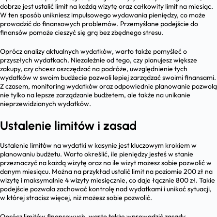
dobrze jest ustalić limit na każdą wizytę oraz całkowity limit na miesiąc.
W ten sposób unikniesz impulsowego wydawania pieniędzy, co może
prowadzić do finansowych problemów. Przemyślane podejście do
finansów pomoże cieszyć się grą bez zbędnego stresu.
Oprócz analizy aktualnych wydatków, warto także pomyśleć o
przyszłych wydatkach. Niezależnie od tego, czy planujesz większe
zakupy, czy chcesz oszczędzać na podróże, uwzględnienie tych
wydatków w swoim budżecie pozwoli lepiej zarządzać swoimi finansami.
Z czasem, monitoring wydatków oraz odpowiednie planowanie pozwolą
nie tylko na lepsze zarządzanie budżetem, ale także na unikanie
nieprzewidzianych wydatków.
Ustalenie limitów i zasad
Ustalenie limitów na wydatki w kasynie jest kluczowym krokiem w
planowaniu budżetu. Warto określić, ile pieniędzy jesteś w stanie
przeznaczyć na każdą wizytę oraz na ile wizyt możesz sobie pozwolić w
danym miesiącu. Można na przykład ustalić limit na poziomie 200 zł na
wizytę i maksymalnie 4 wizyty miesięcznie, co daje łącznie 800 zł. Takie
podejście pozwala zachować kontrolę nad wydatkami i unikać sytuacji,
w której stracisz więcej, niż możesz sobie pozwolić.
Oprócz limitów finansowych, warto także wprowadzić zasady