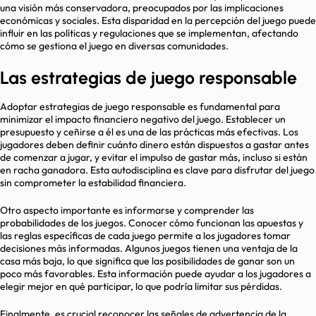
una visión más conservadora, preocupados por las implicaciones
económicas y sociales. Esta disparidad en la percepción del juego puede
influir en las políticas y regulaciones que se implementan, afectando
cómo se gestiona el juego en diversas comunidades.
Las estrategias de juego responsable
Adoptar estrategias de juego responsable es fundamental para
minimizar el impacto financiero negativo del juego. Establecer un
presupuesto y ceñirse a él es una de las prácticas más efectivas. Los
jugadores deben definir cuánto dinero están dispuestos a gastar antes
de comenzar a jugar, y evitar el impulso de gastar más, incluso si están
en racha ganadora. Esta autodisciplina es clave para disfrutar del juego
sin comprometer la estabilidad financiera.
Otro aspecto importante es informarse y comprender las
probabilidades de los juegos. Conocer cómo funcionan las apuestas y
las reglas específicas de cada juego permite a los jugadores tomar
decisiones más informadas. Algunos juegos tienen una ventaja de la
casa más baja, lo que significa que las posibilidades de ganar son un
poco más favorables. Esta información puede ayudar a los jugadores a
elegir mejor en qué participar, lo que podría limitar sus pérdidas.
Finalmente, es crucial reconocer las señales de advertencia de la