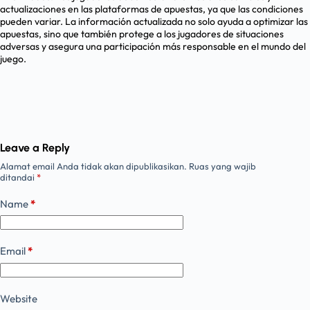
actualizaciones en las plataformas de apuestas, ya que las condiciones
pueden variar. La información actualizada no solo ayuda a optimizar las
apuestas, sino que también protege a los jugadores de situaciones
adversas y asegura una participación más responsable en el mundo del
juego.
Leave a Reply
Alamat email Anda tidak akan dipublikasikan.
Ruas yang wajib
ditandai
*
Name
*
Email
*
Website