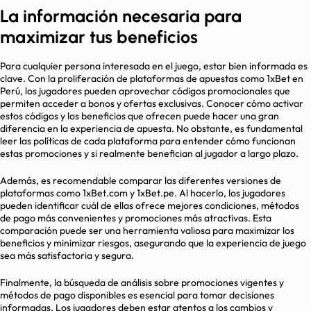
La información necesaria para
maximizar tus beneficios
Para cualquier persona interesada en el juego, estar bien informada es
clave. Con la proliferación de plataformas de apuestas como 1xBet en
Perú, los jugadores pueden aprovechar códigos promocionales que
permiten acceder a bonos y ofertas exclusivas. Conocer cómo activar
estos códigos y los beneficios que ofrecen puede hacer una gran
diferencia en la experiencia de apuesta. No obstante, es fundamental
leer las políticas de cada plataforma para entender cómo funcionan
estas promociones y si realmente benefician al jugador a largo plazo.
Además, es recomendable comparar las diferentes versiones de
plataformas como 1xBet.com y 1xBet.pe. Al hacerlo, los jugadores
pueden identificar cuál de ellas ofrece mejores condiciones, métodos
de pago más convenientes y promociones más atractivas. Esta
comparación puede ser una herramienta valiosa para maximizar los
beneficios y minimizar riesgos, asegurando que la experiencia de juego
sea más satisfactoria y segura.
Finalmente, la búsqueda de análisis sobre promociones vigentes y
métodos de pago disponibles es esencial para tomar decisiones
informadas. Los jugadores deben estar atentos a los cambios y