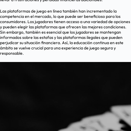
Las plataformas de juego en línea también han incrementado la
competencia en el mercado, lo que puede ser beneficioso para los
consumidores. Los jugadores tienen acceso a una variedad de opciones
y pueden elegir las plataformas que ofrecen las mejores condiciones.
Sin embargo, también es esencial que los jugadores se mantengan
informados sobre las estafas y las plataformas ilegales que pueden
perjudicar su situación financiera. Así, la educación continua en este
ámbito se vuelve crucial para una experiencia de juego segura y
responsable.