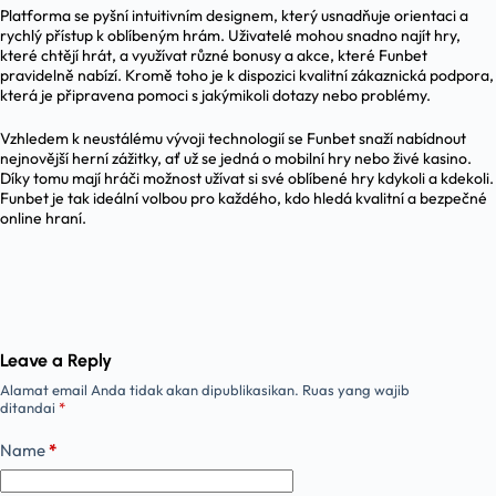
Platforma se pyšní intuitivním designem, který usnadňuje orientaci a
rychlý přístup k oblíbeným hrám. Uživatelé mohou snadno najít hry,
které chtějí hrát, a využívat různé bonusy a akce, které Funbet
pravidelně nabízí. Kromě toho je k dispozici kvalitní zákaznická podpora,
která je připravena pomoci s jakýmikoli dotazy nebo problémy.
Vzhledem k neustálému vývoji technologií se Funbet snaží nabídnout
nejnovější herní zážitky, ať už se jedná o mobilní hry nebo živé kasino.
Díky tomu mají hráči možnost užívat si své oblíbené hry kdykoli a kdekoli.
Funbet je tak ideální volbou pro každého, kdo hledá kvalitní a bezpečné
online hraní.
Leave a Reply
Alamat email Anda tidak akan dipublikasikan.
Ruas yang wajib
ditandai
*
Name
*