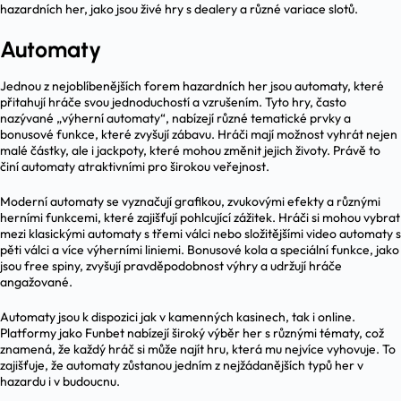
hazardních her, jako jsou živé hry s dealery a různé variace slotů.
Automaty
Jednou z nejoblíbenějších forem hazardních her jsou automaty, které
přitahují hráče svou jednoduchostí a vzrušením. Tyto hry, často
nazývané „výherní automaty“, nabízejí různé tematické prvky a
bonusové funkce, které zvyšují zábavu. Hráči mají možnost vyhrát nejen
malé částky, ale i jackpoty, které mohou změnit jejich životy. Právě to
činí automaty atraktivními pro širokou veřejnost.
Moderní automaty se vyznačují grafikou, zvukovými efekty a různými
herními funkcemi, které zajišťují pohlcující zážitek. Hráči si mohou vybrat
mezi klasickými automaty s třemi válci nebo složitějšími video automaty s
pěti válci a více výherními liniemi. Bonusové kola a speciální funkce, jako
jsou free spiny, zvyšují pravděpodobnost výhry a udržují hráče
angažované.
Automaty jsou k dispozici jak v kamenných kasinech, tak i online.
Platformy jako Funbet nabízejí široký výběr her s různými tématy, což
znamená, že každý hráč si může najít hru, která mu nejvíce vyhovuje. To
zajišťuje, že automaty zůstanou jedním z nejžádanějších typů her v
hazardu i v budoucnu.