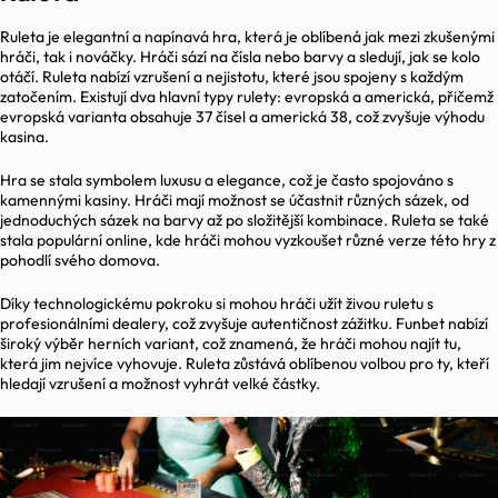
Ruleta je elegantní a napínavá hra, která je oblíbená jak mezi zkušenými
hráči, tak i nováčky. Hráči sází na čísla nebo barvy a sledují, jak se kolo
otáčí. Ruleta nabízí vzrušení a nejistotu, které jsou spojeny s každým
zatočením. Existují dva hlavní typy rulety: evropská a americká, přičemž
evropská varianta obsahuje 37 čísel a americká 38, což zvyšuje výhodu
kasina.
Hra se stala symbolem luxusu a elegance, což je často spojováno s
kamennými kasiny. Hráči mají možnost se účastnit různých sázek, od
jednoduchých sázek na barvy až po složitější kombinace. Ruleta se také
stala populární online, kde hráči mohou vyzkoušet různé verze této hry z
pohodlí svého domova.
Díky technologickému pokroku si mohou hráči užít živou ruletu s
profesionálními dealery, což zvyšuje autentičnost zážitku. Funbet nabízí
široký výběr herních variant, což znamená, že hráči mohou najít tu,
která jim nejvíce vyhovuje. Ruleta zůstává oblíbenou volbou pro ty, kteří
hledají vzrušení a možnost vyhrát velké částky.