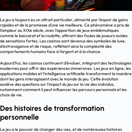
Le jeu a toujours eu un attrait particulier, alimenté par l’espoir de gains
rapides et de la promesse d’une vie meilleure. Ce phénomène a pris de
l’ampleur au XIXe siècle, avec l’apparition de jeux emblématiques
comme le baccarat et la roulette, attirant des foules de joueurs avides
de sensations fortes. Les casinos sont devenus des symboles de luxe,
d’extravagance et de risque, reflétant ainsi la complexité des
comportements humains face à l’argent et à la chance.
Aujourd’hui, les casinos continuent d’évoluer, intégrant des technologies
modernes pour offrir des expériences immersives. Les jeux en ligne, les
applications mobiles et l’intelligence artificielle transforment la manière
dont les gens interagissent avec le monde du jeu. Cette évolution
soulève des questions sur l’impact du jeu sur la vie des individus,
notamment comment il peut influencer les parcours personnels et les
choix de vie.
Des histoires de transformation
personnelle
Le jeu a le pouvoir de changer des vies, et de nombreuses histoires