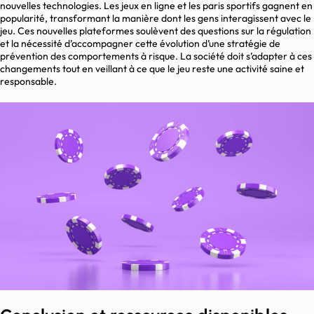
nouvelles technologies. Les jeux en ligne et les paris sportifs gagnent en
popularité, transformant la manière dont les gens interagissent avec le
jeu. Ces nouvelles plateformes soulèvent des questions sur la régulation
et la nécessité d’accompagner cette évolution d’une stratégie de
prévention des comportements à risque. La société doit s’adapter à ces
changements tout en veillant à ce que le jeu reste une activité saine et
responsable.