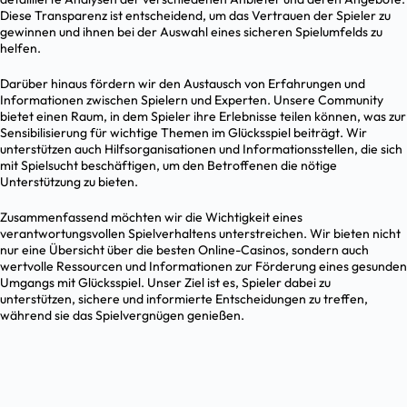
Diese Transparenz ist entscheidend, um das Vertrauen der Spieler zu
gewinnen und ihnen bei der Auswahl eines sicheren Spielumfelds zu
helfen.
Darüber hinaus fördern wir den Austausch von Erfahrungen und
Informationen zwischen Spielern und Experten. Unsere Community
bietet einen Raum, in dem Spieler ihre Erlebnisse teilen können, was zur
Sensibilisierung für wichtige Themen im Glücksspiel beiträgt. Wir
unterstützen auch Hilfsorganisationen und Informationsstellen, die sich
mit Spielsucht beschäftigen, um den Betroffenen die nötige
Unterstützung zu bieten.
Zusammenfassend möchten wir die Wichtigkeit eines
verantwortungsvollen Spielverhaltens unterstreichen. Wir bieten nicht
nur eine Übersicht über die besten Online-Casinos, sondern auch
wertvolle Ressourcen und Informationen zur Förderung eines gesunden
Umgangs mit Glücksspiel. Unser Ziel ist es, Spieler dabei zu
unterstützen, sichere und informierte Entscheidungen zu treffen,
während sie das Spielvergnügen genießen.