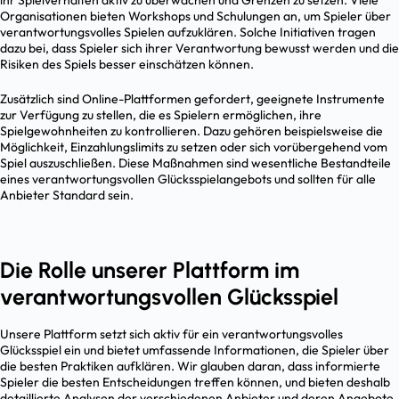
ihr Spielverhalten aktiv zu überwachen und Grenzen zu setzen. Viele
Organisationen bieten Workshops und Schulungen an, um Spieler über
verantwortungsvolles Spielen aufzuklären. Solche Initiativen tragen
dazu bei, dass Spieler sich ihrer Verantwortung bewusst werden und die
Risiken des Spiels besser einschätzen können.
Zusätzlich sind Online-Plattformen gefordert, geeignete Instrumente
zur Verfügung zu stellen, die es Spielern ermöglichen, ihre
Spielgewohnheiten zu kontrollieren. Dazu gehören beispielsweise die
Möglichkeit, Einzahlungslimits zu setzen oder sich vorübergehend vom
Spiel auszuschließen. Diese Maßnahmen sind wesentliche Bestandteile
eines verantwortungsvollen Glücksspielangebots und sollten für alle
Anbieter Standard sein.
Die Rolle unserer Plattform im
verantwortungsvollen Glücksspiel
Unsere Plattform setzt sich aktiv für ein verantwortungsvolles
Glücksspiel ein und bietet umfassende Informationen, die Spieler über
die besten Praktiken aufklären. Wir glauben daran, dass informierte
Spieler die besten Entscheidungen treffen können, und bieten deshalb
detaillierte Analysen der verschiedenen Anbieter und deren Angebote.