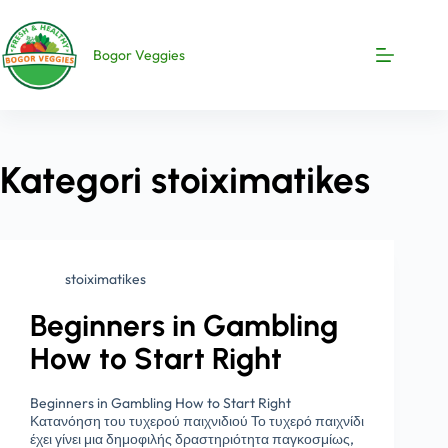
Bogor Veggies
Kategori
stoiximatikes
stoiximatikes
Beginners in Gambling
How to Start Right
Beginners in Gambling How to Start Right
Κατανόηση του τυχερού παιχνιδιού Το τυχερό παιχνίδι
έχει γίνει μια δημοφιλής δραστηριότητα παγκοσμίως,