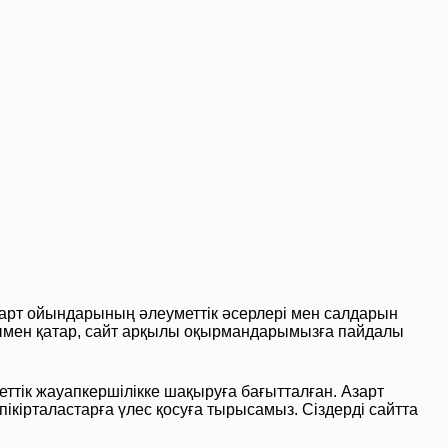
азарт ойындарының әлеуметтік әсерлері мен салдарын
онымен қатар, сайт арқылы оқырмандарымызға пайдалы
ттік жауапкершілікке шақыруға бағытталған. Азарт
ірталастарға үлес қосуға тырысамыз. Сіздерді сайтта