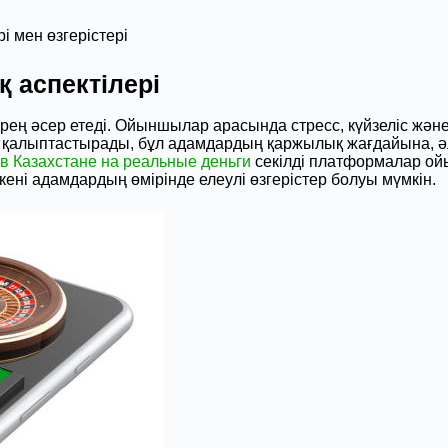
 мен өзгерістері
 аспектілері
 әсер етеді. Ойыншылар арасында стресс, күйзеліс және у
ік қалыптастырады, бұл адамдардың қаржылық жағдайына, ә
 в Казахстане на реальные деньги
секілді платформалар ой
кені адамдардың өмірінде елеулі өзгерістер болуы мүмкін.