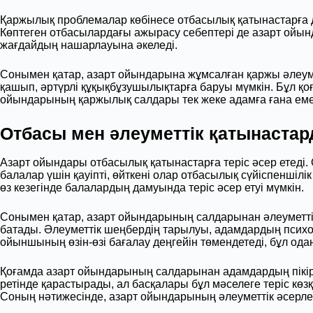
Қаржылық проблемалар көбінесе отбасылық қатынастарға д
Көптеген отбасылардағы ажырасу себептері де азарт ойын
жағдайдың нашарлауына әкеледі.
Сонымен қатар, азарт ойындарына жұмсалған қаржы әлеум
қашып, әртүрлі құқықбұзушылықтарға баруы мүмкін. Бұл қо
ойындарының қаржылық салдары тек жеке адамға ғана емес,
Отбасы мен әлеуметтік қатынастард
Азарт ойындары отбасылық қатынастарға теріс әсер етеді.
балалар үшін қауіпті, өйткені олар отбасылық сүйіспенші
өз кезегінде балалардың дамуында теріс әсер етуі мүмкін.
Сонымен қатар, азарт ойындарының салдарынан әлеуметті
батады. Әлеуметтік шеңбердің тарылуы, адамдардың психоло
ойыншының өзін-өзі бағалау деңгейін төмендетеді, бұл одан
Қоғамда азарт ойындарының салдарынан адамдардың пікірл
ретінде қарастырады, ал басқалары бұл мәселеге теріс кө
Соның нәтижесінде, азарт ойындарының әлеуметтік әсерлер