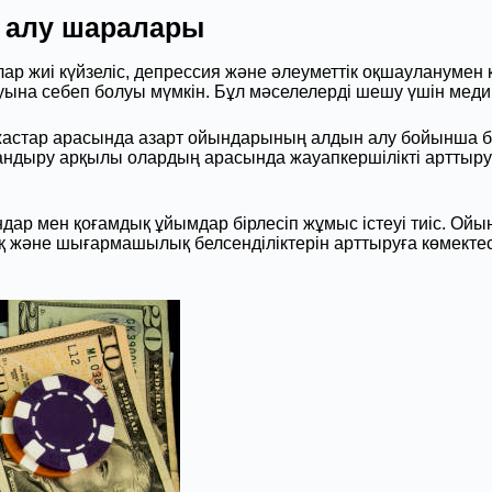
 алу шаралары
ар жиі күйзеліс, депрессия және әлеуметтік оқшауланумен 
на себеп болуы мүмкін. Бұл мәселелерді шешу үшін медиц
астар арасында азарт ойындарының алдын алу бойынша біл
тандыру арқылы олардың арасында жауапкершілікті арттыруғ
ндар мен қоғамдық ұйымдар бірлесіп жұмыс істеуі тиіс. Ой
 және шығармашылық белсенділіктерін арттыруға көмектесе