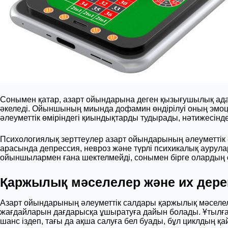
Сонымен қатар, азарт ойындарына деген қызығушылық адам
әкеледі. Ойыншының миында дофамин өндірілуі оның эмоция
әлеуметтік өміріндегі қиындықтарды тудырады, нәтижесін
Психологиялық зерттеулер азарт ойындарының әлеуметтік 
арасында депрессия, невроз және түрлі психикалық аурула
ойыншылармен ғана шектелмейді, сонымен бірге олардың о
Қаржылық мәселелер және их дере
Азарт ойындарының әлеуметтік салдары қаржылық мәселел
жағдайларын дағдарысқа ұшыратуға дайын болады. Ұтылған
шанс іздеп, тағы да ақша салуға бел буады, бұл циклдың қа