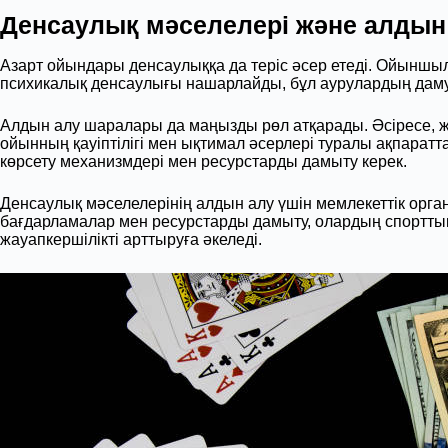
Денсаулық мәселелері және алдын
Азарт ойындары денсаулыққа да теріс әсер етеді. Ойыншыл
психикалық денсаулығы нашарлайды, бұл аурулардың дамуы
Алдын алу шаралары да маңызды рөл атқарады. Әсіресе, ж
ойынның қауіптілігі мен ықтимал әсерлері туралы ақпарат
көрсету механизмдері мен ресурстарды дамыту керек.
Денсаулық мәселелерінің алдын алу үшін мемлекеттік орга
бағдарламалар мен ресурстарды дамыту, олардың спорттық
жауапкершілікті арттыруға әкеледі.