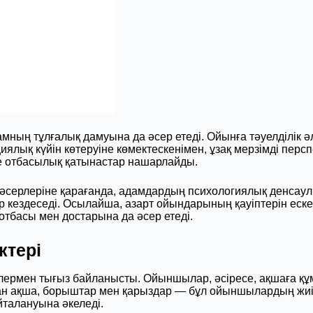
ның тұлғалық дамуына да әсер етеді. Ойынға тәуелділік 
лық күйін көтеруіне көмектескенімен, ұзақ мерзімді персп
де отбасылық қатынастар нашарлайды.
әсерлеріне қарағанда, адамдардың психологиялық денсаулы
р кездеседі. Осылайша, азарт ойындарының қауіптерін еске
тбасы мен достарына да әсер етеді.
ктері
ермен тығыз байланысты. Ойыншылар, әсіресе, ақшаға құм
 ақша, борыштар мен қарыздар — бұл ойыншылардың жиі ке
йталануына әкеледі.