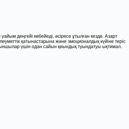
айым деңгейі көбейеді, әсіресе ұтылған кезде. Азарт
леуметтік қатынастарына және эмоционалдық күйіне теріс
ыншылар үшін одан сайын қиындық туындатуы ықтимал.