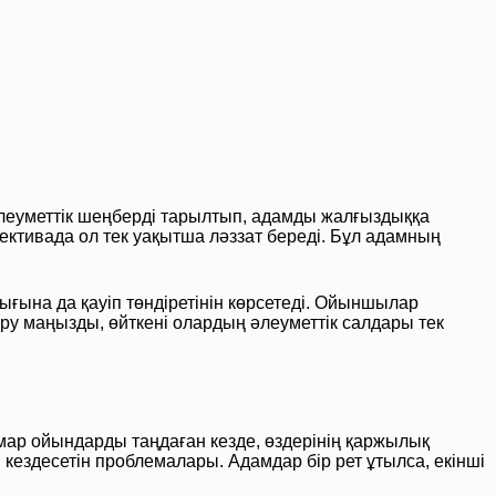
әлеуметтік шеңберді тарылтып, адамды жалғыздыққа
ективада ол тек уақытша ләззат береді. Бұл адамның
ғына да қауіп төндіретінін көрсетеді. Ойыншылар
ру маңызды, өйткені олардың әлеуметтік салдары тек
ар ойындарды таңдаған кезде, өздерінің қаржылық
здесетін проблемалары. Адамдар бір рет ұтылса, екінші