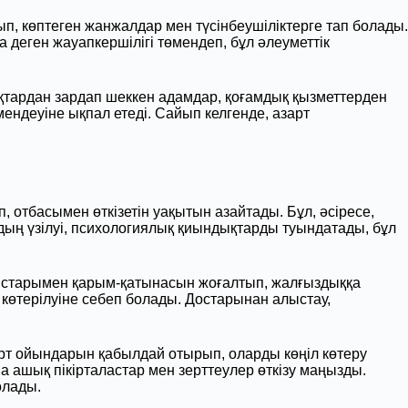
, көптеген жанжалдар мен түсінбеушіліктерге тап болады.
еген жауапкершілігі төмендеп, бұл әлеуметтік
тардан зардап шеккен адамдар, қоғамдық қызметтерден
ндеуіне ықпал етеді. Сайып келгенде, азарт
отбасымен өткізетін уақытын азайтады. Бұл, әсіресе,
дың үзілуі, психологиялық қиындықтарды туындатады, бұл
ныстарымен қарым-қатынасын жоғалтып, жалғыздыққа
 көтерілуіне себеп болады. Достарынан алыстау,
рт ойындарын қабылдай отырып, оларды көңіл көтеру
 ашық пікірталастар мен зерттеулер өткізу маңызды.
олады.