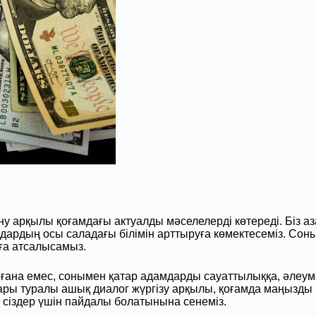
ну арқылы қоғамдағы актуалды мәселелерді көтереді. Біз 
мдардың осы саладағы білімін арттыруға көмектесеміз. С
ға атсалысамыз.
ғана емес, сонымен қатар адамдарды сауаттылыққа, әлеуме
 туралы ашық диалог жүргізу арқылы, қоғамда маңызды пік
 сіздер үшін пайдалы болатынына сенеміз.