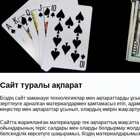
Сайт туралы ақпарат
Біздің сайт заманауи технологиялар мен ақпараттарды ұсы
зерттеуге арналған материалдармен қамтамасыз етіп, ада
кеңестер мен ақпараттар ұсынып, олардың өмірін жақсарту
Сайтта жарияланған материалдар тек ақпараттық мақсатта 
ойындарының теріс салдары мен оларды болдырмау жолдары
белсенділік көрсетуге шақырамыз, біздің материалдарымыз