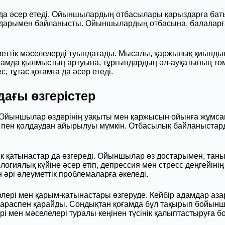
а әсер етеді. Ойыншылардың отбасылары қарыздарға батып
дарымен байланысты. Ойыншылардың отбасына, балаларға д
еттік мәселелерді туындатады. Мысалы, қаржылық қиындық
ғамда қылмыстың артуына, тұрғындардың әл-ауқатының төме
 тұтас қоғамға да әсер етеді.
ағы өзгерістер
 Ойыншылар өздерінің уақыты мен қаржысын ойынға жұмсап, 
лік пен қолдаудан айырылуы мүмкін. Отбасылық байланыстар
к қатынастар да өзгереді. Ойыншылар өз достарымен, та
гиялық күйіне әсер етіп, депрессия мен стресс деңгейінің
 әрі әлеуметтік проблемаларға әкеледі.
ері мен қарым-қатынастары өзгеруде. Кейбір адамдар аза
зқараспен қарайды. Сондықтан қоғамда бұл тақырып бойынша
і мен мәселелері туралы кеңінен түсінік қалыптастыруға б