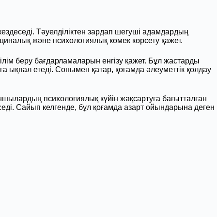
кездеседі. Тәуелділіктен зардап шегуші адамдардың
иналық және психологиялық көмек көрсету қажет.
ім беру бағдарламаларын енгізу қажет. Бұл жастарды
а ықпал етеді. Сонымен қатар, қоғамда әлеуметтік қолдау
ыншылардың психологиялық күйін жақсартуға бағытталған
ді. Сайып келгенде, бұл қоғамда азарт ойындарына деген