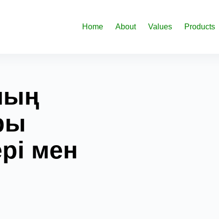
Home
About
Values
Products
ның
ры
рі мен