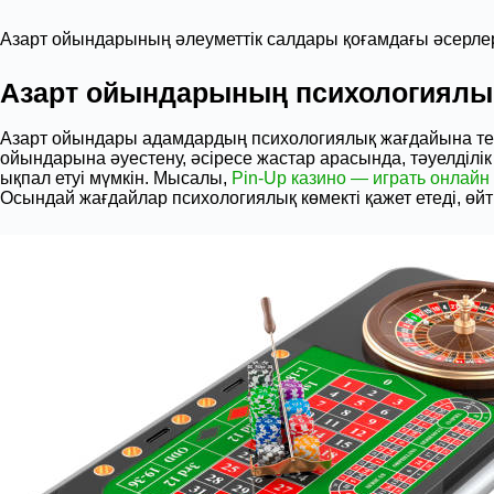
Азарт ойындарының әлеуметтік салдары қоғамдағы әсерлері
Азарт ойындарының психологиялық
Азарт ойындары адамдардың психологиялық жағдайына терең
ойындарына әуестену, әсіресе жастар арасында, тәуелділ
ықпал етуі мүмкін. Мысалы,
Pin-Up казино — играть онлайн
Осындай жағдайлар психологиялық көмекті қажет етеді, өйт