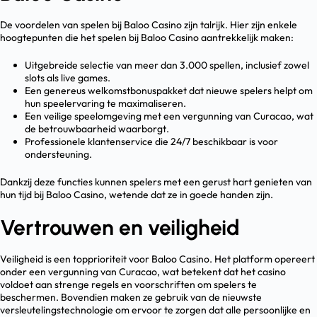
De voordelen van spelen bij Baloo Casino zijn talrijk. Hier zijn enkele
hoogtepunten die het spelen bij Baloo Casino aantrekkelijk maken:
Uitgebreide selectie van meer dan 3.000 spellen, inclusief zowel
slots als live games.
Een genereus welkomstbonuspakket dat nieuwe spelers helpt om
hun speelervaring te maximaliseren.
Een veilige speelomgeving met een vergunning van Curacao, wat
de betrouwbaarheid waarborgt.
Professionele klantenservice die 24/7 beschikbaar is voor
ondersteuning.
Dankzij deze functies kunnen spelers met een gerust hart genieten van
hun tijd bij Baloo Casino, wetende dat ze in goede handen zijn.
Vertrouwen en veiligheid
Veiligheid is een topprioriteit voor Baloo Casino. Het platform opereert
onder een vergunning van Curacao, wat betekent dat het casino
voldoet aan strenge regels en voorschriften om spelers te
beschermen. Bovendien maken ze gebruik van de nieuwste
versleutelingstechnologie om ervoor te zorgen dat alle persoonlijke en