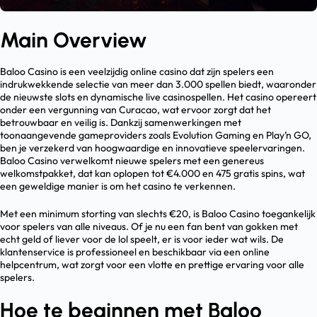
Main Overview
Baloo Casino is een veelzijdig online casino dat zijn spelers een
indrukwekkende selectie van meer dan 3.000 spellen biedt, waaronder
de nieuwste slots en dynamische live casinospellen. Het casino opereert
onder een vergunning van Curacao, wat ervoor zorgt dat het
betrouwbaar en veilig is. Dankzij samenwerkingen met
toonaangevende gameproviders zoals Evolution Gaming en Play’n GO,
ben je verzekerd van hoogwaardige en innovatieve speelervaringen.
Baloo Casino verwelkomt nieuwe spelers met een genereus
welkomstpakket, dat kan oplopen tot €4.000 en 475 gratis spins, wat
een geweldige manier is om het casino te verkennen.
Met een minimum storting van slechts €20, is Baloo Casino toegankelijk
voor spelers van alle niveaus. Of je nu een fan bent van gokken met
echt geld of liever voor de lol speelt, er is voor ieder wat wils. De
klantenservice is professioneel en beschikbaar via een online
helpcentrum, wat zorgt voor een vlotte en prettige ervaring voor alle
spelers.
Hoe te beginnen met Baloo