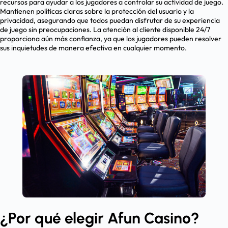
recursos para ayudar a los jugadores a controlar su actividad de juego.
Mantienen políticas claras sobre la protección del usuario y la
privacidad, asegurando que todos puedan disfrutar de su experiencia
de juego sin preocupaciones. La atención al cliente disponible 24/7
proporciona aún más confianza, ya que los jugadores pueden resolver
sus inquietudes de manera efectiva en cualquier momento.
¿Por qué elegir Afun Casino?