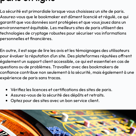
La sécurité est primordiale lorsque vous choisissez un site de paris.
Assurez-vous que le bookmaker est dûment licencié et régulé, ce qui
garantit que vos données sont protégées et que vous jouez dans un
environnement équitable. Les meilleurs sites de paris utilisent des
technologies de cryptage robustes pour sécuriser vos informations
personnelles et financières.
En outre, il est sage de lire les avis et les témoignages des utilisateurs
pour évaluer la réputation d’un site. Des plateformes réputées offrent
également un support client accessible, ce qui est essentiel en cas de
questions ou de problèmes. Travailler avec des bookmakers de
confiance contribue non seulement à la sécurité, mais également à une
expérience de paris sans tracas.
Vérifiez les licences et certifications des sites de paris.
Assurez-vous de la sécurité des dépôts et retraits.
Optez pour des sites avec un bon service client.