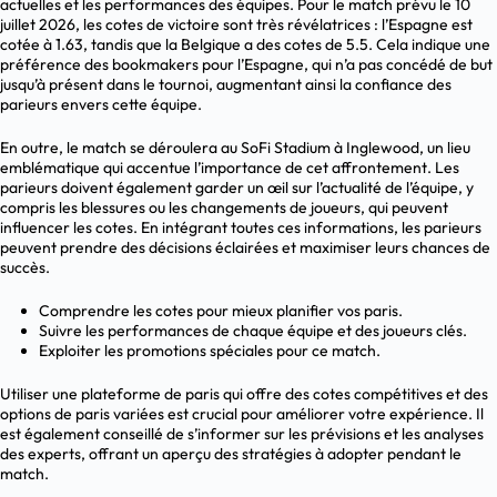
actuelles et les performances des équipes. Pour le match prévu le 10
juillet 2026, les cotes de victoire sont très révélatrices : l’Espagne est
cotée à 1.63, tandis que la Belgique a des cotes de 5.5. Cela indique une
préférence des bookmakers pour l’Espagne, qui n’a pas concédé de but
jusqu’à présent dans le tournoi, augmentant ainsi la confiance des
parieurs envers cette équipe.
En outre, le match se déroulera au SoFi Stadium à Inglewood, un lieu
emblématique qui accentue l’importance de cet affrontement. Les
parieurs doivent également garder un œil sur l’actualité de l’équipe, y
compris les blessures ou les changements de joueurs, qui peuvent
influencer les cotes. En intégrant toutes ces informations, les parieurs
peuvent prendre des décisions éclairées et maximiser leurs chances de
succès.
Comprendre les cotes pour mieux planifier vos paris.
Suivre les performances de chaque équipe et des joueurs clés.
Exploiter les promotions spéciales pour ce match.
Utiliser une plateforme de paris qui offre des cotes compétitives et des
options de paris variées est crucial pour améliorer votre expérience. Il
est également conseillé de s’informer sur les prévisions et les analyses
des experts, offrant un aperçu des stratégies à adopter pendant le
match.