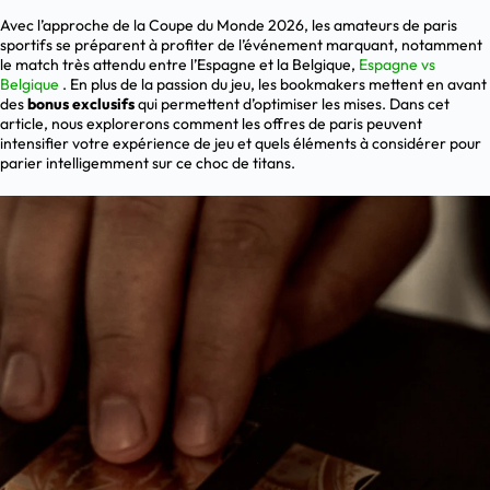
Avec l’approche de la Coupe du Monde 2026, les amateurs de paris
sportifs se préparent à profiter de l’événement marquant, notamment
le match très attendu entre l’Espagne et la Belgique,
Espagne vs
Belgique
. En plus de la passion du jeu, les bookmakers mettent en avant
des
bonus exclusifs
qui permettent d’optimiser les mises. Dans cet
article, nous explorerons comment les offres de paris peuvent
intensifier votre expérience de jeu et quels éléments à considérer pour
parier intelligemment sur ce choc de titans.