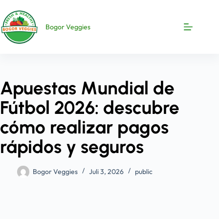
Bogor Veggies
Apuestas Mundial de
Fútbol 2026: descubre
cómo realizar pagos
rápidos y seguros
Bogor Veggies
Juli 3, 2026
public