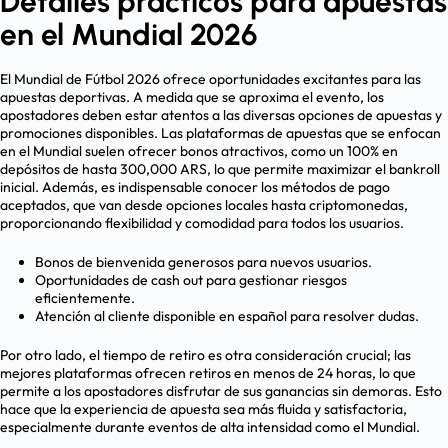
Detalles prácticos para apuestas
en el Mundial 2026
El Mundial de Fútbol 2026 ofrece oportunidades excitantes para las
apuestas deportivas. A medida que se aproxima el evento, los
apostadores deben estar atentos a las diversas opciones de apuestas y
promociones disponibles. Las plataformas de apuestas que se enfocan
en el Mundial suelen ofrecer bonos atractivos, como un 100% en
depósitos de hasta 300,000 ARS, lo que permite maximizar el bankroll
inicial. Además, es indispensable conocer los métodos de pago
aceptados, que van desde opciones locales hasta criptomonedas,
proporcionando flexibilidad y comodidad para todos los usuarios.
Bonos de bienvenida generosos para nuevos usuarios.
Oportunidades de cash out para gestionar riesgos
eficientemente.
Atención al cliente disponible en español para resolver dudas.
Por otro lado, el tiempo de retiro es otra consideración crucial; las
mejores plataformas ofrecen retiros en menos de 24 horas, lo que
permite a los apostadores disfrutar de sus ganancias sin demoras. Esto
hace que la experiencia de apuesta sea más fluida y satisfactoria,
especialmente durante eventos de alta intensidad como el Mundial.