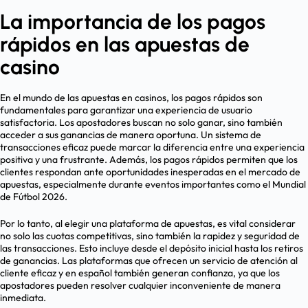
La importancia de los pagos
rápidos en las apuestas de
casino
En el mundo de las apuestas en casinos, los pagos rápidos son
fundamentales para garantizar una experiencia de usuario
satisfactoria. Los apostadores buscan no solo ganar, sino también
acceder a sus ganancias de manera oportuna. Un sistema de
transacciones eficaz puede marcar la diferencia entre una experiencia
positiva y una frustrante. Además, los pagos rápidos permiten que los
clientes respondan ante oportunidades inesperadas en el mercado de
apuestas, especialmente durante eventos importantes como el Mundial
de Fútbol 2026.
Por lo tanto, al elegir una plataforma de apuestas, es vital considerar
no solo las cuotas competitivas, sino también la rapidez y seguridad de
las transacciones. Esto incluye desde el depósito inicial hasta los retiros
de ganancias. Las plataformas que ofrecen un servicio de atención al
cliente eficaz y en español también generan confianza, ya que los
apostadores pueden resolver cualquier inconveniente de manera
inmediata.